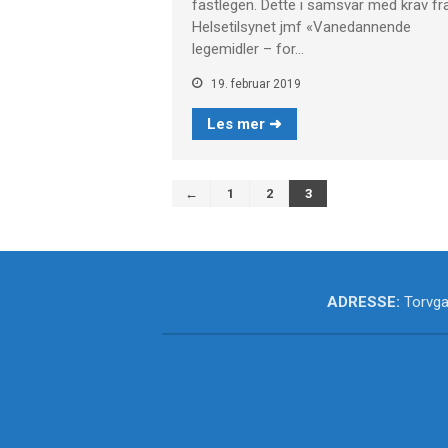
fastlegen. Dette i samsvar med krav fr
Helsetilsynet jmf «Vanedannende
legemidler – for…
19. februar 2019
Les mer ➜
←
1
2
3
ADRESSE:
Torvga