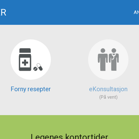
ER
A
Forny resepter
eKonsultasjon
(På vent)
Legenes kontortider