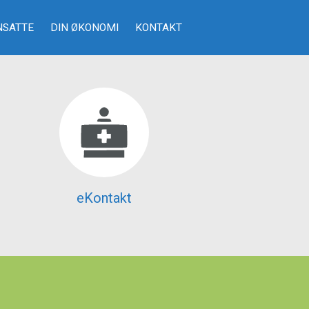
NSATTE
DIN ØKONOMI
KONTAKT
Ansatte
Din økonomi
Kontakt
Ny endring av
timebestillingssystemet
eKontakt
Svarfrist resepter
Førekortattest
Faktura
Luftveisinfeksjoner