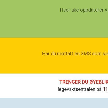
Hver uke oppdaterer vi 
Har du mottatt en SMS som sier 
TRENGER DU ØYEBLIK
legevaktsentralen på
11