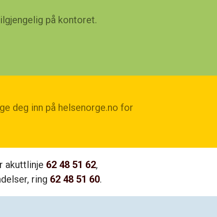
juni 2026
ilgjengelig på kontoret.
mai 2026
februar 2026
august 2024
desember 2023
november 2023
oktober 2023
gge deg inn på helsenorge.no for
juli 2023
april 2023
september 2022
desember 2021
 akuttlinje
62 48 51 62
,
september 2021
delser, ring
62 48 51 60
.
februar 2019